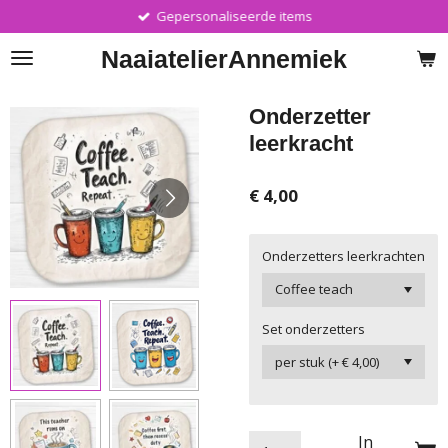
Gepersonaliseerde items
Ga
direct
Naaiatelier
Annemiek
naar
de
hoofdinhoud
Onderzetter
leerkracht
€ 4,00
Onderzetters leerkrachten
Set onderzetters
In