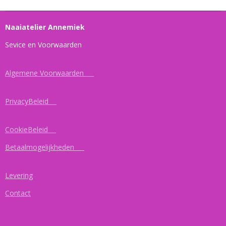
n
e
n
Naaiatelier Annemiek
Sevice en Voorwaarden
Algemene Voorwaarden
PrivacyBeleid
CookieBeleid
Betaalmogelijkheden
Levering
Contact