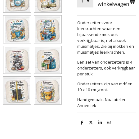
winkelwagen
Onderzetters voor
leerkrachten waar een
bijpassende mok ook
verkrijgbaar is, net alsook
muismatjes. Zie bij mokken en
muismatjes leerkrachten.
Een set van onderzetters is 4
onderzetters, ook verkrijgbaar
per stuk
Onderzetters zijn van mdf en
10 x 10 cm groot.
Handgemaakt Naaiatelier
Annemiek
D
D
S
D
e
e
h
e
l
e
a
l
e
l
r
e