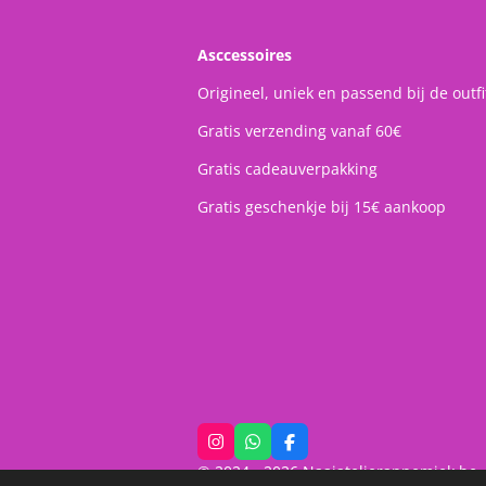
Asccessoires
Origineel, uniek en passend bij de outfi
Gratis verzending vanaf 60€
Gratis cadeauverpakking
Gratis geschenkje bij 15€ aankoop
I
W
F
n
h
a
© 2024 - 2026 Naaiatelierannemiek.be
s
a
c