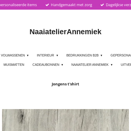
ersonaliseerde items
Handgemaakt met zorg
Dagelijkse ver
Naaiatelier
Annemiek
VOLWASSENEN
INTERIEUR
BEDRUKKINGEN B2B
GEPERSONA
MUISMATTEN
CADEAUBONNEN
NAAIATELIER ANNEMIEK
UITV
Jongens t'shirt