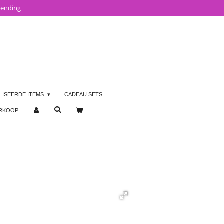
zending
LISEERDE ITEMS
CADEAU SETS
ERKOOP