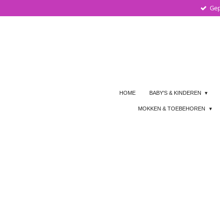
Gep
Ga
direct
naar
de
hoofdinhoud
HOME
BABY'S & KINDEREN
MOKKEN & TOEBEHOREN