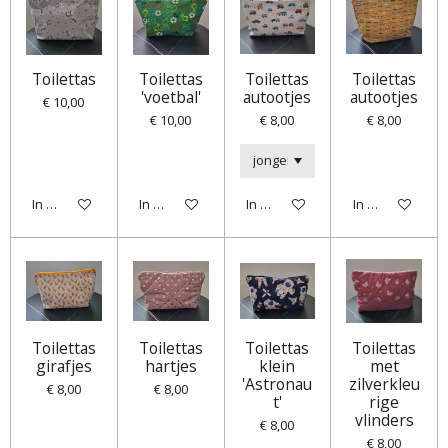
Toilettas
Toilettas
Toilettas
Toilettas
'voetbal'
autootjes
autootjes
€ 10,00
€ 10,00
€ 8,00
€ 8,00
In winkelwagen
In winkelwagen
In winkelwagen
In winkelwagen
Toilettas
Toilettas
Toilettas
Toilettas
girafjes
hartjes
klein
met
'Astronau
zilverkleu
€ 8,00
€ 8,00
t'
rige
vlinders
€ 8,00
€ 8,00