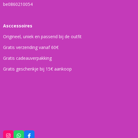
be0860210054
Asccessoires
Origineel, uniek en passend bij de outfit
Gratis verzending vanaf 60€
Gratis cadeauverpakking
Gratis geschenkje bij 15€ aankoop
I
W
F