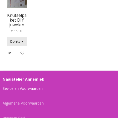
Knutselpa
ket DIY
juwelen
€ 15,00
In winkelwagen
Naaiatelier Annemiek
Sevice en Voorwaarden
Algemene Voorwaarden
PrivacyBeleid