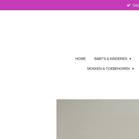
Gep
Ga
direct
naar
de
hoofdinhoud
HOME
BABY'S & KINDEREN
MOKKEN & TOEBEHOREN