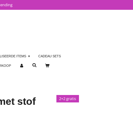
zending
LISEERDE ITEMS
CADEAU SETS
ERKOOP
met stof
2+2 gratis