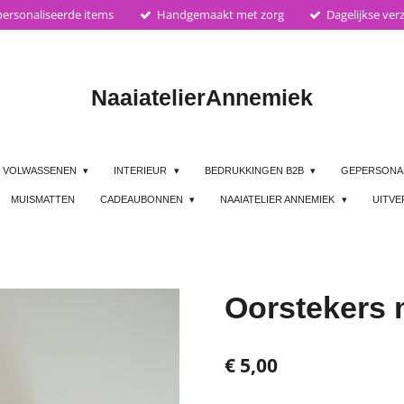
ersonaliseerde items
Handgemaakt met zorg
Dagelijkse ver
Naaiatelier
Annemiek
VOLWASSENEN
INTERIEUR
BEDRUKKINGEN B2B
GEPERSONA
MUISMATTEN
CADEAUBONNEN
NAAIATELIER ANNEMIEK
UITV
Oorstekers 
€ 5,00