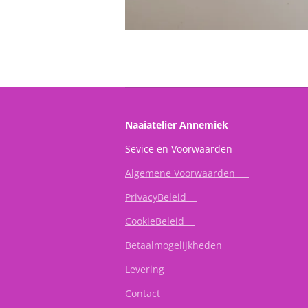
Naaiatelier Annemiek
Sevice en Vo
Algemene Voorwaarden
PrivacyBeleid
CookieBeleid
Betaalmogelijkheden
Levering
Contact