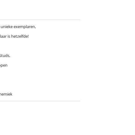
n unieke exemplaren,
ar is hetzelfde!
Studs,
kopen
nnemiek