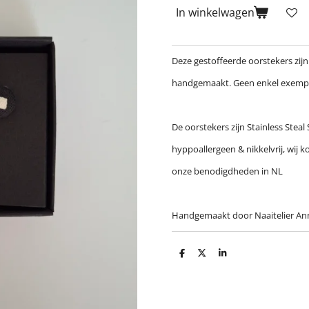
In winkelwagen
Deze gestoffeerde oorstekers zij
handgemaakt. Geen enkel exempla
De oorstekers zijn Stainless Steal 
hyppoallergeen & nikkelvrij, wij 
onze benodigdheden in NL
Handgemaakt door Naaitelier A
D
D
S
e
e
h
l
e
a
e
l
r
n
e