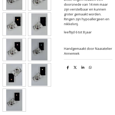
doorsnede van 14 mm maar
zijn verstelbaar en kunnen
groter gemaakt worden.
Ringen zijn hypoallergeen en
nikkelvrij.
leeftijd 6 tot 8 jaar
Handgemaakt door Naaiatelier
Annemiek
D
D
S
D
e
e
h
e
l
e
a
l
e
l
r
e
n
e
n