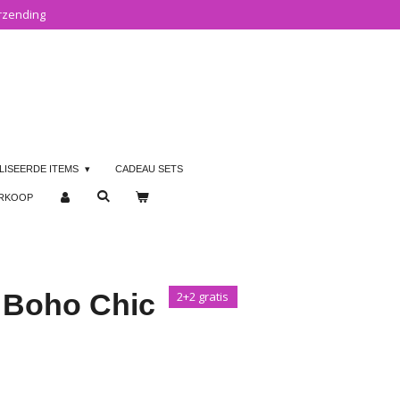
rzending
LISEERDE ITEMS
CADEAU SETS
ERKOOP
 Boho Chic
2+2 gratis