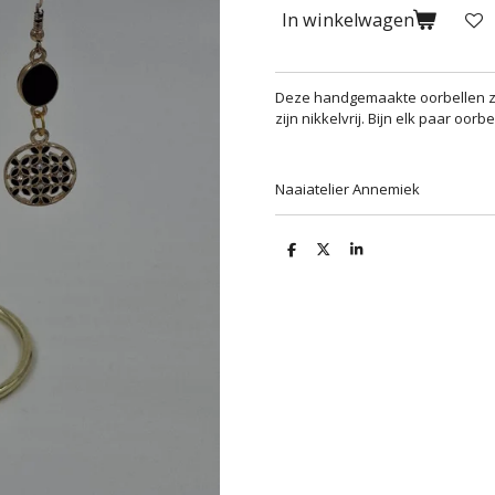
In winkelwagen
Deze handgemaakte oorbellen zi
zijn nikkelvrij. Bijn elk paar oorb
Naaiatelier Annemiek
D
D
S
e
e
h
l
e
a
e
l
r
n
e