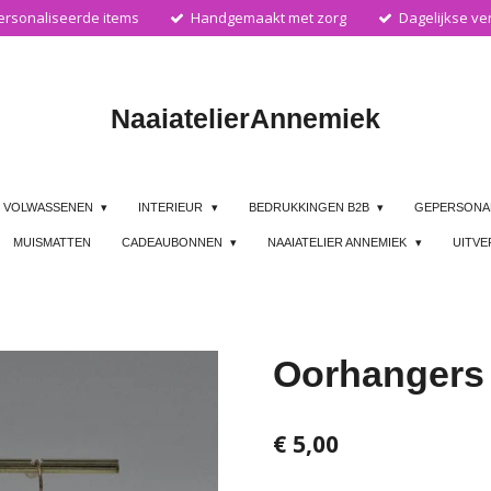
rsonaliseerde items
Handgemaakt met zorg
Dagelijkse ve
Naaiatelier
Annemiek
VOLWASSENEN
INTERIEUR
BEDRUKKINGEN B2B
GEPERSONA
MUISMATTEN
CADEAUBONNEN
NAAIATELIER ANNEMIEK
UITV
Oorhangers
€ 5,00