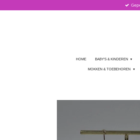
Gepe
Ga
direct
naar
de
hoofdinhoud
HOME
BABY'S & KINDEREN
MOKKEN & TOEBEHOREN