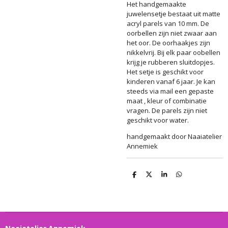
Het handgemaakte
juwelensetje bestaat uit matte
acryl parels van 10 mm. De
oorbellen zijn niet zwaar aan
het oor. De oorhaakjes zijn
nikkelvrij. Bij elk paar oobellen
krijg je rubberen sluitdopjes.
Het setje is geschikt voor
kinderen vanaf 6 jaar. Je kan
steeds via mail een gepaste
maat , kleur of combinatie
vragen. De parels zijn niet
geschikt voor water.
handgemaakt door Naaiatelier
Annemiek
D
D
S
D
e
e
h
e
l
e
a
l
e
l
r
e
n
e
n