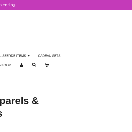
rzending
LISEERDE ITEMS
CADEAU SETS
ERKOOP
 parels &
s