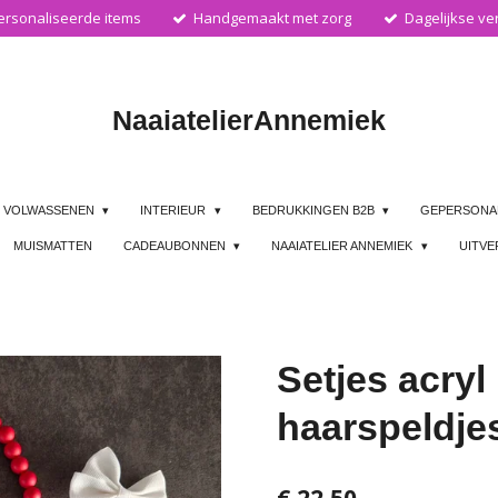
rsonaliseerde items
Handgemaakt met zorg
Dagelijkse ve
Naaiatelier
Annemiek
VOLWASSENEN
INTERIEUR
BEDRUKKINGEN B2B
GEPERSONA
MUISMATTEN
CADEAUBONNEN
NAAIATELIER ANNEMIEK
UITV
Setjes acryl
haarspeldje
€ 22,50