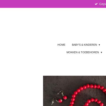
Gepe
Ga
direct
naar
de
hoofdinhoud
HOME
BABY'S & KINDEREN
MOKKEN & TOEBEHOREN