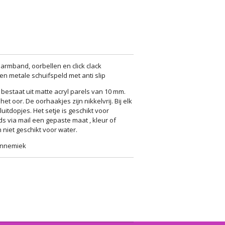
 armband, oorbellen en click clack
een metale schuifspeld met anti slip
estaat uit matte acryl parels van 10 mm.
et oor. De oorhaakjes zijn nikkelvrij. Bij elk
luitdopjes. Het setje is geschikt voor
ds via mail een gepaste maat , kleur of
 niet geschikt voor water.
 Annemiek