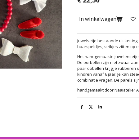
In winkelwagen
Juwelsetje bestaande uit ketting,
haarspeldjes, strikjes zitten op 
Het handgemaakte juwelensetje b
De oorbellen zijn niet zwaar aan h
paar oobellen krijg je rubberen s
kindren vanaf 6 jaar. Je kan stee
combinatie vragen. De parels zijn
handgemaakt door Naaiatelier
D
D
S
e
e
h
l
e
a
e
l
r
n
e