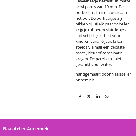
juwelensetje bestaat uit matte
acryl parels van 10 mm. De
oorbellen zijn niet zwaar aan
het oor. De oorhaakjes zijn
nikkelvrij. Bij elk paar oobellen
krijg je rubberen sluitdopjes.
Het setje is geschikt voor
kindren vanaf 6 jaar. Je kan
steeds via mail een gepaste
maat , kleur of combinatie
vragen. De parels zijn niet
geschikt voor water.
handgemaakt door Naaiatelier
Annemiek
D
D
S
D
e
e
h
e
l
e
a
l
e
l
r
e
n
e
n
Naaiatelier Annemiek