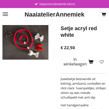
Gepersonaliseerde items
Ga
direct
Naaiatelier
Annemiek
naar
de
hoofdinhoud
Setje acryl red
white
€ 22,50
In
winkelwagen
Juwelsetje bestaande uit
ketting, armband, oorbellen en
click clack haarspeldjes, strikjes
zitten op een metale
schuifspeld met anti slip
Het handgemaakte