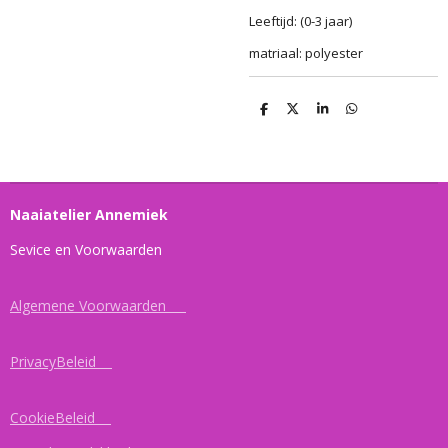
Leeftijd: (0-3 jaar)
matriaal: polyester
D
D
S
D
e
e
h
e
l
e
a
l
e
l
r
e
n
e
n
Naaiatelier Annemiek
Sevice en Voorwaarden
Algemene Voorwaarden
PrivacyBeleid
CookieBeleid