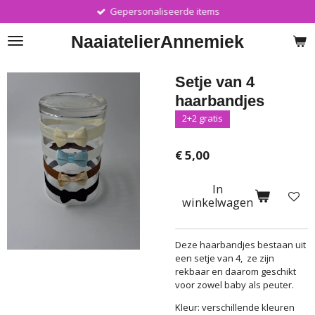
Gepersonaliseerde items
Ga
direct
Naaiatelier
Annemiek
naar
de
hoofdinhoud
Setje van 4
haarbandjes
2+2 gratis
€ 5,00
In
winkelwagen
Deze haarbandjes bestaan uit
een setje van 4, ze zijn
rekbaar en daarom geschikt
voor zowel baby als peuter.
Kleur: verschillende kleuren