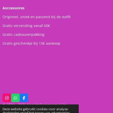
Asccessoires
Origineel, uniek en passend bij de outfit
Gratis verzending vanaf 60€
Gratis cadeauverpakking
Gratis geschenkje bij 15€ aankoop
I
W
F
n
h
a
© 2024 - 2026 Naaiatelierannemiek.be
s
a
c
Deze website gebruikt cookies voor analyse-
t
t
e
Powered by
JouwWeb
doeleinden en/of het tonen van advertenties.