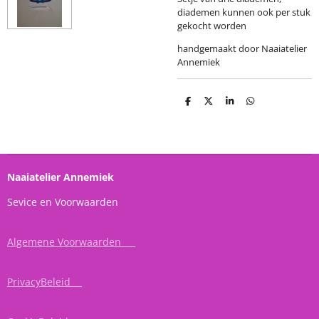
diademen kunnen ook per stuk
gekocht worden
handgemaakt door Naaiatelier
Annemiek
D
D
S
D
e
e
h
e
l
e
a
l
e
l
r
e
n
e
n
Naaiatelier Annemiek
Sevice en Voorwaarden
Algemene Voorwaarden
PrivacyBeleid