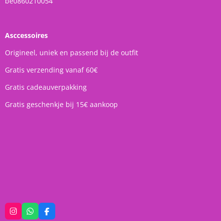
be0860210054
Asccessoires
Origineel, uniek en passend bij de outfit
Gratis verzending vanaf 60€
Gratis cadeauverpakking
Gratis geschenkje bij 15€ aankoop
I
W
F