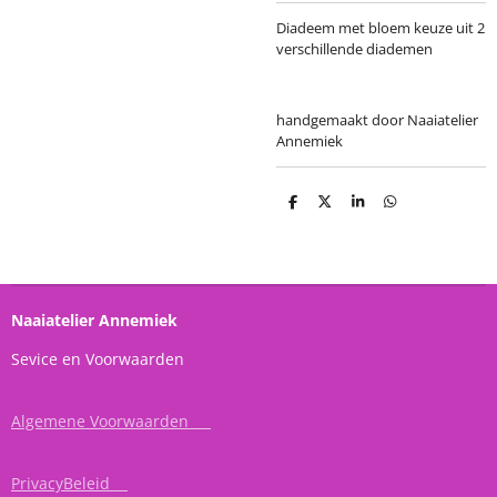
Diadeem met bloem keuze uit 2
verschillende diademen
handgemaakt door Naaiatelier
Annemiek
D
D
S
D
e
e
h
e
l
e
a
l
e
l
r
e
n
e
n
Naaiatelier Annemiek
Sevice en Voorwaarden
Algemene Voorwaarden
PrivacyBeleid