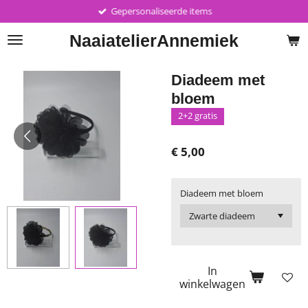
Gepersonaliseerde items
Ga
direct
Naaiatelier
Annemiek
naar
de
hoofdinhoud
Diadeem met
bloem
2+2 gratis
€ 5,00
Diadeem met bloem
In
winkelwagen