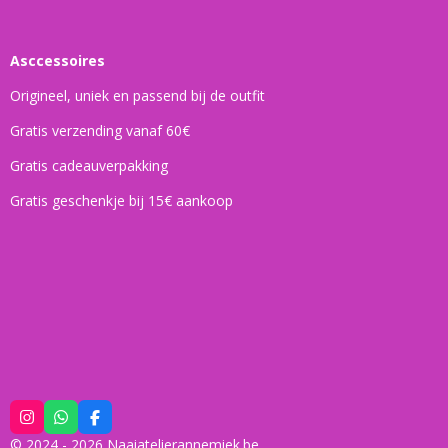
Asccessoires
Origineel, uniek en passend bij de outfit
Gratis verzending vanaf 60€
Gratis cadeauverpakking
Gratis geschenkje bij 15€ aankoop
I
W
F
n
h
a
© 2024 - 2026 Naaiatelierannemiek.be