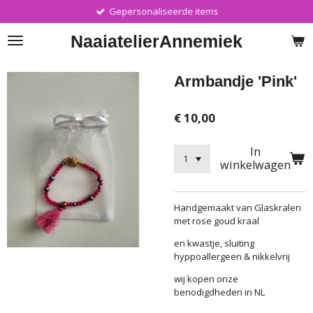
Gepersonaliseerde items
Ga
direct
Naaiatelier
Annemiek
naar
de
hoofdinhoud
Armbandje 'Pink'
€ 10,00
In
winkelwagen
Handgemaakt van Glaskralen
met rose goud kraal
en kwastje, sluiting
hyppoallergeen & nikkelvrij
wij kopen onze
benodigdheden in NL