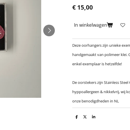
€ 15,00
In winkelwagen
Deze oorhangers zijn unieke exe
handgemaakt van polimeer klei. 
enkel exemplaar is hetzelfde!
De oorstekers zijn Stainless Steel
hyppoallergeen & nikkelvrij, wij 
onze benodigdheden in NL
D
D
S
e
e
h
l
e
a
e
l
r