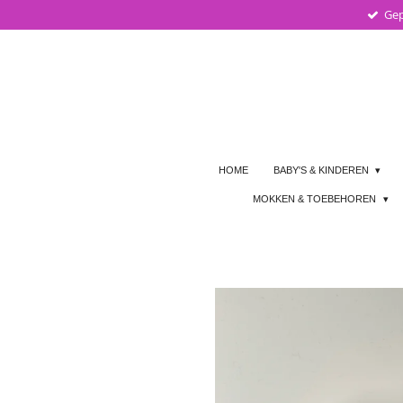
Gep
Ga
direct
naar
de
hoofdinhoud
HOME
BABY'S & KINDEREN
MOKKEN & TOEBEHOREN