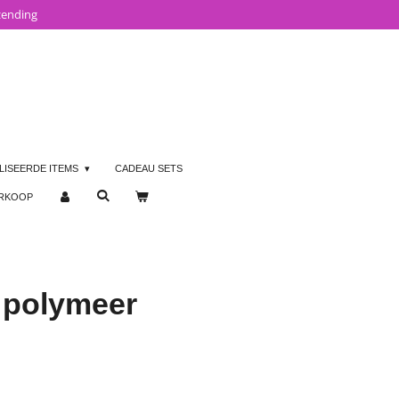
zending
LISEERDE ITEMS
CADEAU SETS
ERKOOP
 polymeer