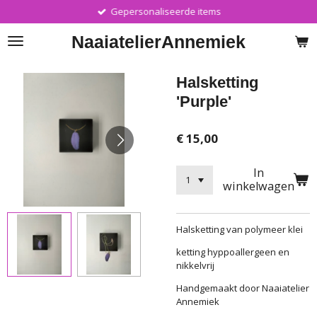
Gepersonaliseerde items
Ga
direct
Naaiatelier
Annemiek
naar
de
hoofdinhoud
Halsketting
'Purple'
€ 15,00
In
winkelwagen
Halsketting van polymeer klei
ketting hyppoallergeen en
nikkelvrij
Handgemaakt door Naaiatelier
Annemiek