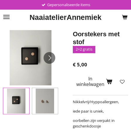
Gepersonaliseerde items
Ga
direct
Naaiatelier
Annemiek
naar
de
hoofdinhoud
Oorstekers met
stof
2+2 gratis
€ 5,00
In
winkelwagen
Nikkelvrij/Hyppoallergeen,
iede paar is uniek,
oorbellen zijn verpakt in
geschenkdoosje