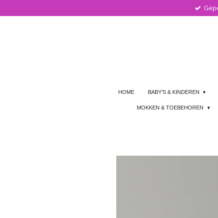
Gepe
Ga
direct
naar
de
hoofdinhoud
HOME
BABY'S & KINDEREN
MOKKEN & TOEBEHOREN