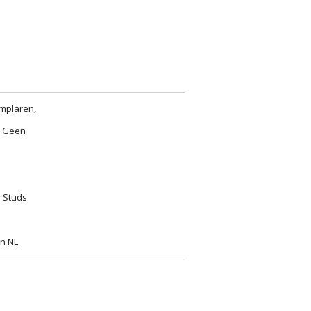
emplaren,
. Geen
l Studs
in NL