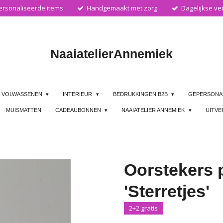
rsonaliseerde items
Handgemaakt met zorg
Dagelijkse ve
Naaiatelier
Annemiek
VOLWASSENEN
INTERIEUR
BEDRUKKINGEN B2B
GEPERSONA
MUISMATTEN
CADEAUBONNEN
NAAIATELIER ANNEMIEK
UITV
Oorstekers 
'Sterretjes'
2+2 gratis