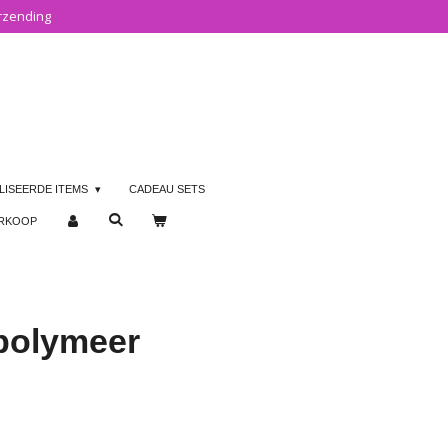
rzending
LISEERDE ITEMS
CADEAU SETS
ERKOOP
polymeer