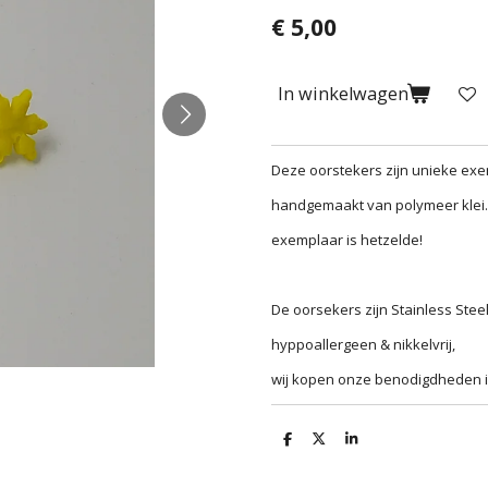
€ 5,00
In winkelwagen
Deze oorstekers zijn unieke ex
handgemaakt van polymeer klei
exemplaar is hetzelde!
De oorsekers zijn Stainless Stee
hyppoallergeen & nikkelvrij,
wij kopen onze benodigdheden 
D
D
S
e
e
h
l
e
a
e
l
r