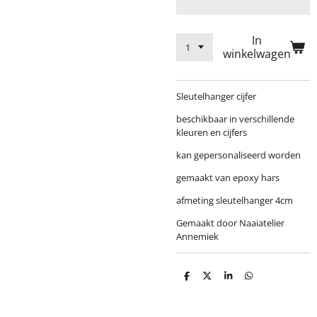
In
winkelwagen
Sleutelhanger cijfer
beschikbaar in verschillende
kleuren en cijfers
kan gepersonaliseerd worden
gemaakt van epoxy hars
afmeting sleutelhanger 4cm
Gemaakt door Naaiatelier
Annemiek
D
D
S
D
e
e
h
e
l
e
a
l
e
l
r
e
n
e
n