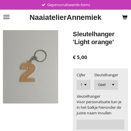
Gepersonaliseerde items
Ga
direct
Naaiatelier
Annemiek
naar
de
hoofdinhoud
Sleutelhanger
'Light orange'
€ 5,00
Cijfer
Sleutelhanger
sleutelhanger
Voor personalisatie kan je
in het balkje hieronder de
juiste naam invullen