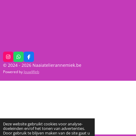
I
W
F
n
h
a
© 2024 - 2026 Naaiatelierannemiek.be
s
a
c
t
t
e
Powered by
JouwWeb
a
s
b
g
A
o
r
p
o
a
p
k
m
Deze website gebruikt cookies voor analyse-
doeleinden en/of het tonen van advertenties.
Door gebruik te blijven maken van de site gaat u