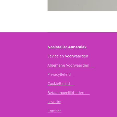
Naaiatelier Annemiek
Sevice en Vo
Algemene Voorwaarden
PrivacyBeleid
CookieBeleid
Betaalmogelijkheden
Levering
Contact