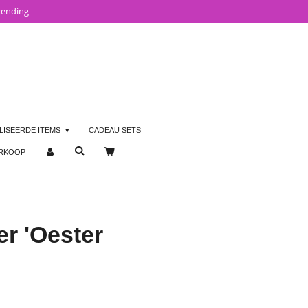
zending
LISEERDE ITEMS
CADEAU SETS
ERKOOP
er 'Oester