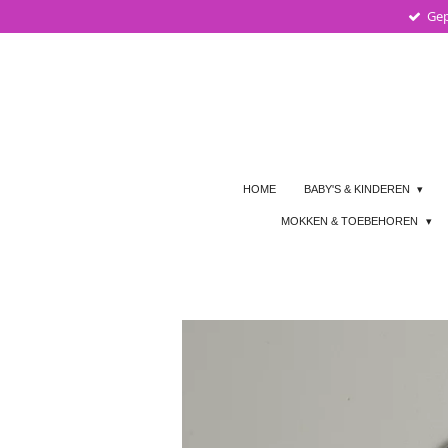
Gep
Ga
direct
naar
de
hoofdinhoud
HOME
BABY'S & KINDEREN
MOKKEN & TOEBEHOREN