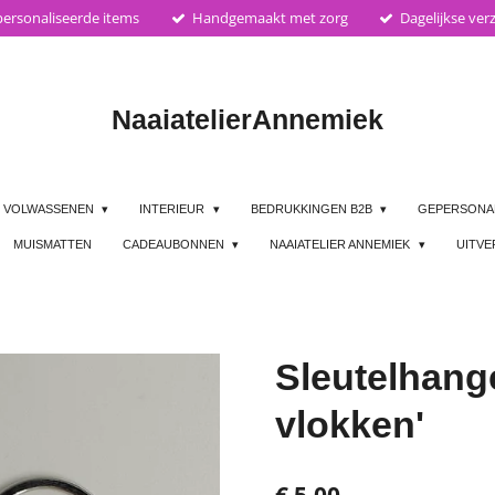
ersonaliseerde items
Handgemaakt met zorg
Dagelijkse ver
Naaiatelier
Annemiek
VOLWASSENEN
INTERIEUR
BEDRUKKINGEN B2B
GEPERSONA
MUISMATTEN
CADEAUBONNEN
NAAIATELIER ANNEMIEK
UITV
Sleutelhang
vlokken'
€ 5,00