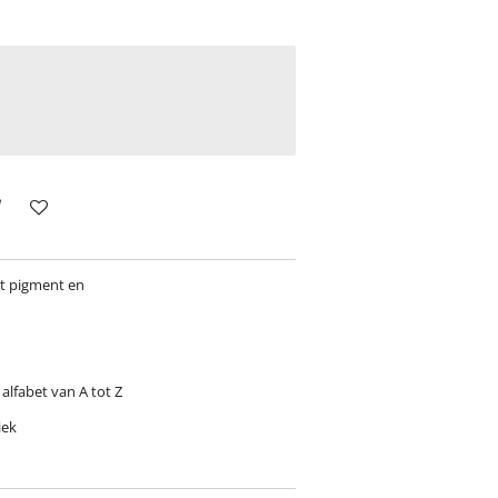
t pigment en
 alfabet van A tot Z
iek