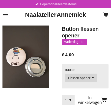
Gepersonaliseerde items
Ga
direct
Naaiatelier
Annemiek
naar
de
hoofdinhoud
Button flessen
opener
Vaderdag Tip!
€ 4,00
Button
In
winkelwagen