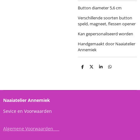
Button diameter 5,6 cm
Verschillende soorten button
speld, magneet, flessen opener
Kan gepersonaliseerd worden
Handgemaakt door Naaiatelier
Annemiek
D
D
S
D
e
e
h
e
l
e
a
l
e
l
r
e
n
e
n
Naaiatelier Annemiek
Sevice en Voorwaarden
Algemene Voorwaarden