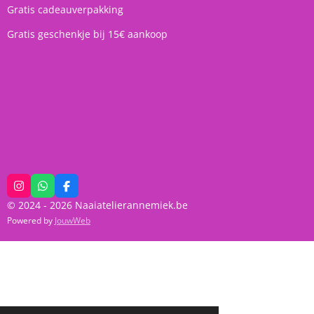
Gratis cadeauverpakking
Gratis geschenkje bij 15€ aankoop
I
W
F
n
h
a
© 2024 - 2026 Naaiatelierannemiek.be
s
a
c
t
t
e
Powered by
JouwWeb
a
s
b
g
A
o
r
p
o
a
p
k
m