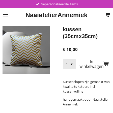
Gepersonaliseerde items
Ga
direct
Naaiatelier
Annemiek
naar
de
hoofdinhoud
kussen
(35cmx35cm)
€ 10,00
In
winkelwagen
Kussenslopen zijn gemaakt van
kwaliteits katoen, incl
kussenvulling
handgemaakt door Naaiatelier
Annemiek