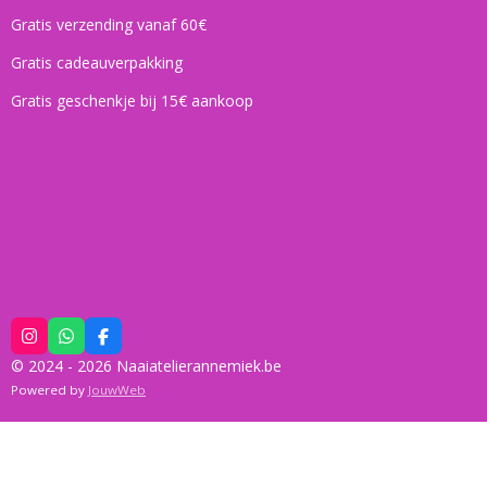
Gratis verzending vanaf 60€
Gratis cadeauverpakking
Gratis geschenkje bij 15€ aankoop
I
W
F
n
h
a
© 2024 - 2026 Naaiatelierannemiek.be
s
a
c
t
t
e
Powered by
JouwWeb
a
s
b
g
A
o
r
p
o
a
p
k
m