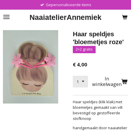
Gepersonaliseerde items
Ga
direct
Naaiatelier
Annemiek
naar
de
hoofdinhoud
Haar speldjes
'bloemetjes roze'
2+2 gratis
€ 4,00
In
winkelwagen
Haar speldjes (klik klak) met
bloemetjes gemaakt van vilt
bevestigd op gestoffeerde
stofknoop
handgemaakt door naaiatelier