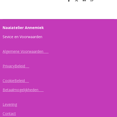
D
D
S
D
e
e
h
e
l
e
a
l
e
l
r
e
n
e
n
Naaiatelier Annemiek
Sevice en Voorwaarden
Algemene Voorwaarden
PrivacyBeleid
CookieBeleid
Betaalmogelijkheden
Levering
Contact