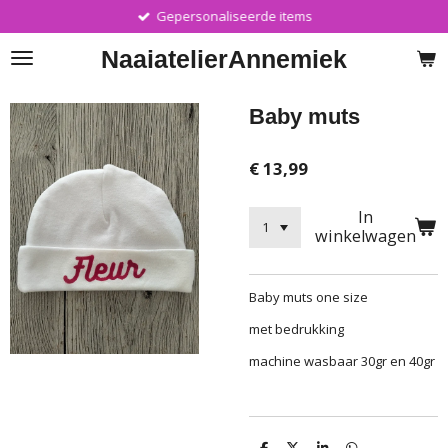
Gepersonaliseerde items
Ga
direct
Naaiatelier
Annemiek
naar
de
hoofdinhoud
Baby muts
€ 13,99
In
winkelwagen
Baby muts one size
met bedrukking
machine wasbaar 30gr en 40gr