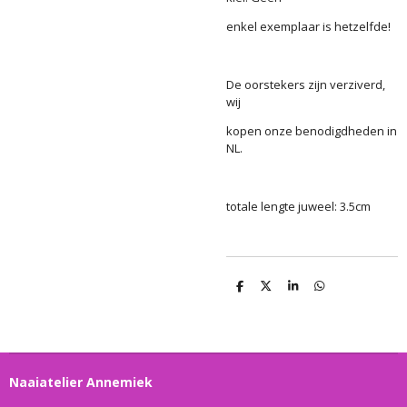
enkel exemplaar is hetzelfde!
De oorstekers zijn verziverd,
wij
kopen onze benodigdheden in
NL.
totale lengte juweel: 3.5cm
D
D
S
D
e
e
h
e
l
e
a
l
e
l
r
e
n
e
n
Naaiatelier Annemiek