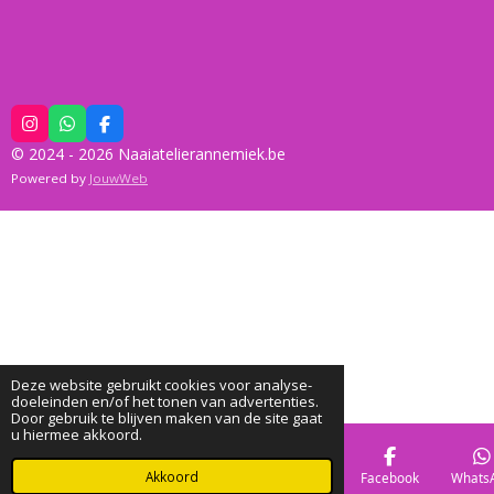
I
W
F
n
h
a
© 2024 - 2026 Naaiatelierannemiek.be
s
a
c
t
t
e
Powered by
JouwWeb
a
s
b
g
A
o
r
p
o
a
p
k
m
Deze website gebruikt cookies voor analyse-
doeleinden en/of het tonen van advertenties.
Door gebruik te blijven maken van de site gaat
u hiermee akkoord.
Akkoord
E-mailadres
Telefoonnummer
Kaart
Facebook
Whats