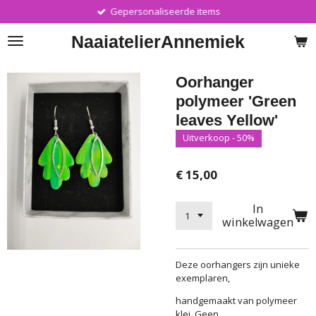
Gepersonaliseerde items
Ga
direct
Naaiatelier
Annemiek
naar
de
hoofdinhoud
Oorhanger
polymeer 'Green
leaves Yellow'
Uitverkoop - 50%
€ 15,00
In
winkelwagen
Deze oorhangers zijn unieke
exemplaren,
handgemaakt van polymeer
klei. Geen