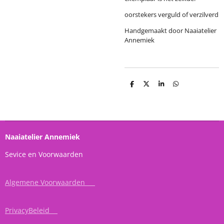
oorstekers verguld of verzilverd
Handgemaakt door Naaiatelier
Annemiek
D
D
S
D
e
e
h
e
l
e
a
l
e
l
r
e
n
e
n
Naaiatelier Annemiek
Sevice en Voorwaarden
Algemene Voorwaarden
PrivacyBeleid