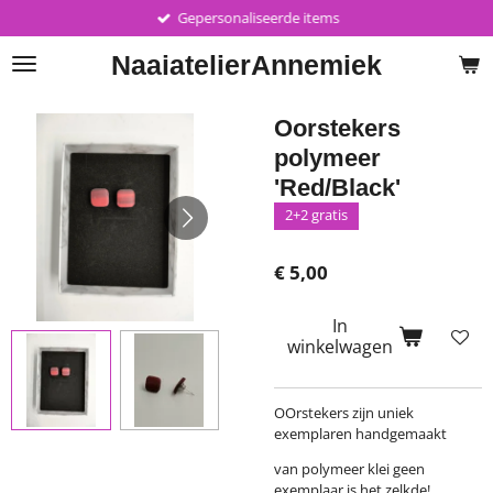
Gepersonaliseerde items
Ga
direct
Naaiatelier
Annemiek
naar
de
hoofdinhoud
Oorstekers
polymeer
'Red/Black'
2+2 gratis
€ 5,00
In
winkelwagen
OOrstekers zijn uniek
exemplaren handgemaakt
van polymeer klei geen
exemplaar is het zelkde!