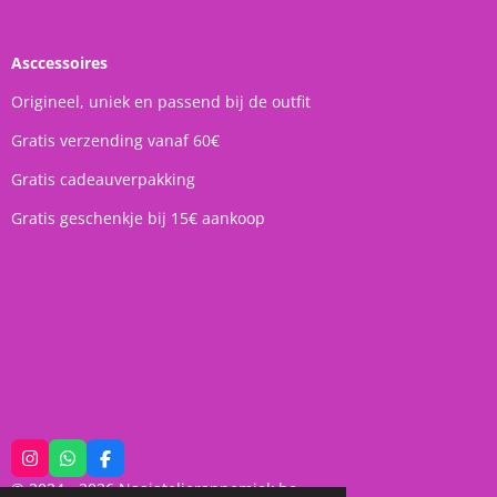
Asccessoires
Origineel, uniek en passend bij de outfit
Gratis verzending vanaf 60€
Gratis cadeauverpakking
Gratis geschenkje bij 15€ aankoop
I
W
F
n
h
a
© 2024 - 2026 Naaiatelierannemiek.be