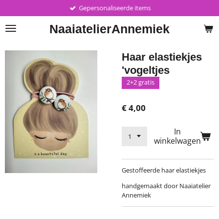
Gepersonaliseerde items
Ga
direct
Naaiatelier
Annemiek
naar
de
hoofdinhoud
Haar elastiekjes
'vogeltjes
2+2 gratis
€ 4,00
In
winkelwagen
Gestoffeerde haar elastiekjes
handgemaakt door Naaiatelier
Annemiek