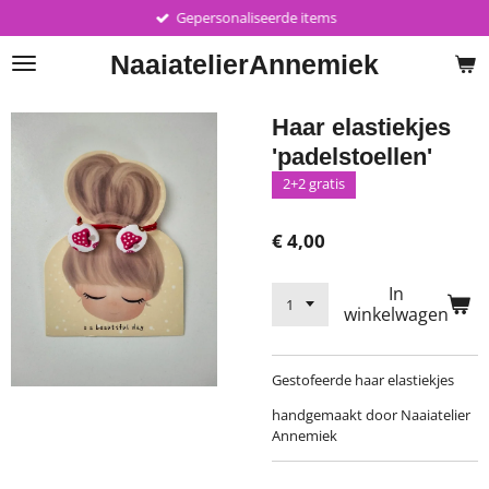
Gepersonaliseerde items
Ga
direct
Naaiatelier
Annemiek
naar
de
hoofdinhoud
Haar elastiekjes
'padelstoellen'
2+2 gratis
€ 4,00
In
winkelwagen
Gestofeerde haar elastiekjes
handgemaakt door Naaiatelier
Annemiek